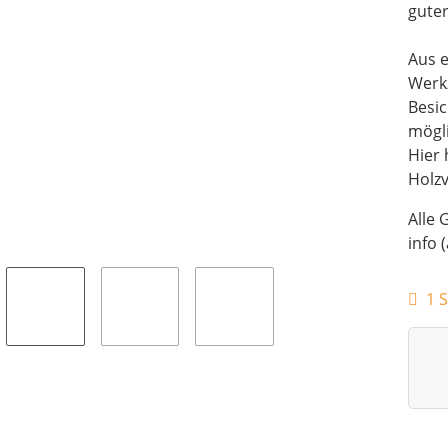
guter
Aus e
Werk
Besi
mögli
Hier 
Holz
Alle 
info 
1 S