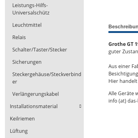
Leistungs-Hilfs-
Universalschütz
Leuchtmittel
Beschreibu
Relais
Grothe GT 1
Schalter/Taster/Stecker
guter Zustan
Sicherungen
Aus einer Fa
Besichtigun
Steckergehäuse/Steckverbind
Hier handel
er
Alle Geräte 
Verlängerungskabel
info (at) das
Installationsmaterial
Keilriemen
Lüftung