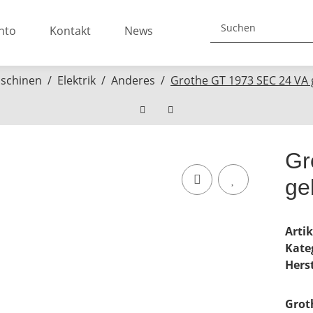
nto
Kontakt
News
schinen
Elektrik
Anderes
Grothe GT 1973 SEC 24 VA
Gr
ge
Arti
Kate
Herst
Grot