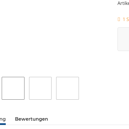
Artik
1 S
ung
Bewertungen