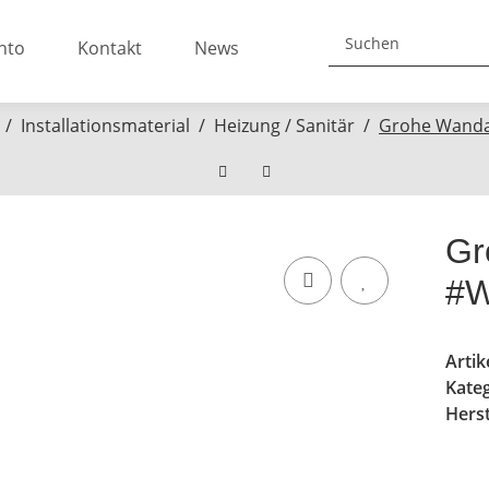
nto
Kontakt
News
Installationsmaterial
Heizung / Sanitär
Grohe Wanda
Gr
#W
Arti
Kate
Herst