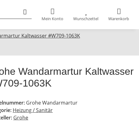
Mein Konto
Wunschzettel
Warenkorb
rmartur Kaltwasser #W709-1063K
ohe Wandarmartur Kaltwasser
709-1063K
kelnummer:
Grohe Wandarmartur
gorie:
Heizung / Sanitär
eller:
Grohe