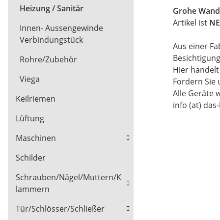
Heizung / Sanitär
Grohe Wand
Artikel ist
NE
Innen- Aussengewinde
Verbindungstück
Aus einer Fa
Besichtigun
Rohre/Zubehör
Hier handel
Viega
Fordern Sie 
Alle Geräte 
Keilriemen
info (at) das
Lüftung
Maschinen
Schilder
Schrauben/Nägel/Muttern/K
lammern
Tür/Schlösser/Schließer