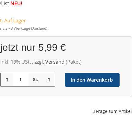
el ist
NEU!
t. Auf Lager
eit:
2 - 3 Werktage
(Ausland)
jetzt nur
5,99 €
inkl. 19% USt. , zzgl.
Versand
(Paket)
In den Warenkorb
St.
Frage zum Artikel