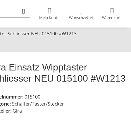
Mein Konto
Wunschzettel
Warenkorb
ster Schliesser NEU 015100 #W1213
ra Einsatz Wipptaster
hliesser NEU 015100 #W1213
kelnummer:
015100
gorie:
Schalter/Taster/Stecker
eller:
Gira