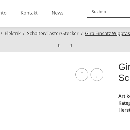
nto
Kontakt
News
Elektrik
Schalter/Taster/Stecker
Gira Einsatz Wippta
Gi
Sc
Arti
Kate
Herst