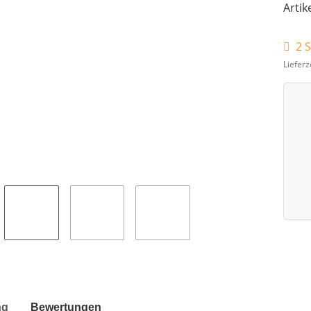
Artik
2 S
Lieferz
ng
Bewertungen