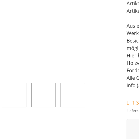
Artik
Artik
Aus e
Werk
Besi
mögli
Hier 
Holz
Forde
Alle 
info 
1 S
Lieferz