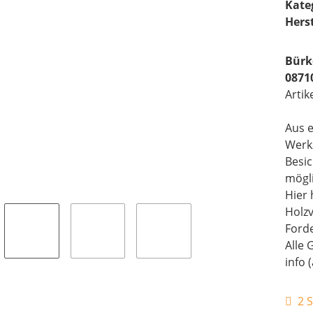
Kate
Herst
Bürke
0871
Artik
Aus e
Werk
Besi
mögli
Hier 
Holz
Forde
Alle 
info 
2 S