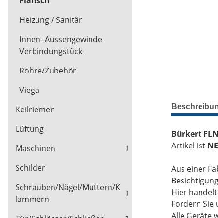
Flansch
Heizung / Sanitär
Innen- Aussengewinde
Verbindungstück
Rohre/Zubehör
Viega
Beschreibu
Keilriemen
Lüftung
Bürkert FLNS
Artikel ist
NE
Maschinen
Schilder
Aus einer Fa
Besichtigun
Schrauben/Nägel/Muttern/K
Hier handel
lammern
Fordern Sie 
Alle Geräte 