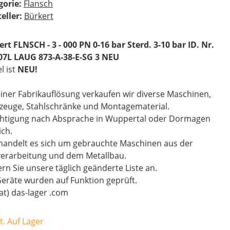
gorie:
Flansch
eller:
Bürkert
rt FLNSCH - 3 - 000 PN 0-16 bar Sterd. 3-10 bar ID. Nr.
07L LAUG 873-A-38-E-SG 3 NEU
el ist
NEU!
iner Fabrikauflösung verkaufen wir diverse Maschinen,
zeuge, Stahlschränke und Montagematerial.
chtigung nach Absprache in Wuppertal oder Dormagen
ch.
handelt es sich um gebrauchte Maschinen aus der
verarbeitung und dem Metallbau.
rn Sie unsere täglich geänderte Liste an.
Geräte wurden auf Funktion geprüft.
(at) das-lager .com
t. Auf Lager