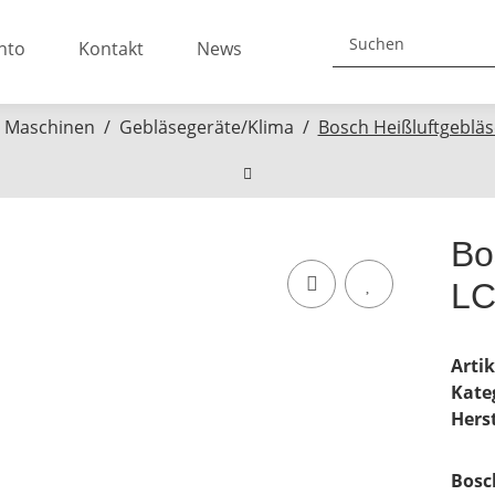
nto
Kontakt
News
Maschinen
Gebläsegeräte/Klima
Bosch Heißluftgeblä
Bo
LC
Arti
Kate
Herst
Bosc