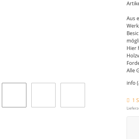
Artik
Aus e
Werk
Besi
mögli
Hier 
Holz
Forde
Alle 
info 
1 S
Lieferz