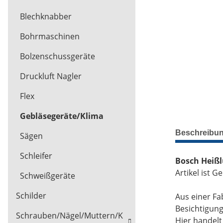
Blechknabber
Bohrmaschinen
Bolzenschussgeräte
Druckluft Nagler
Flex
Gebläsegeräte/Klima
Beschreibu
Sägen
Schleifer
Bosch Heißl
Artikel ist G
Schweißgeräte
Schilder
Aus einer Fa
Besichtigun
Schrauben/Nägel/Muttern/K
Hier handel