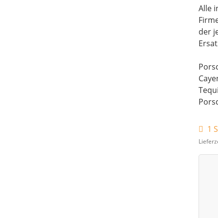
Alle
Firm
der j
Ersat
Porsc
Caye
Tequi
Pors
1 S
Lieferz