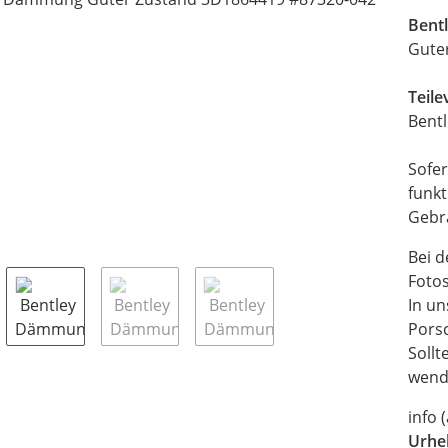
Bent
Gute
Teil
Bentl
Sofer
funkt
Gebra
Bei d
Fotos
In un
Pors
Sollt
wende
info 
Urhe