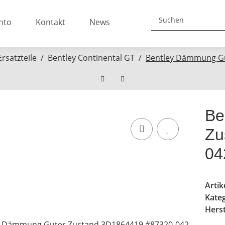
nto
Kontakt
News
rsatzteile
Bentley Continental GT
Bentley Dämmung Gu
Be
Zu
04
Arti
Kate
Herst