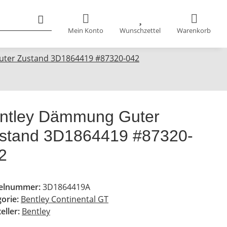
Mein Konto
Wunschzettel
Warenkorb
ter Zustand 3D1864419 #87320-042
ntley Dämmung Guter
stand 3D1864419 #87320-
2
kelnummer:
3D1864419A
gorie:
Bentley Continental GT
eller:
Bentley