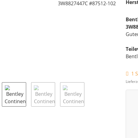
Herst
Bent
3W88
Gute
Teil
Bentl
1 S
Lieferz