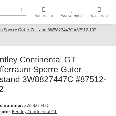
Mein Konto
Wunschzettel
Warenkorb
aum Sperre Guter Zustand 3W8827447C #87512-102
ntley Continental GT
fferraum Sperre Guter
stand 3W8827447C #87512-
2
kelnummer:
3W8827447C
gorie:
Bentley Continental GT