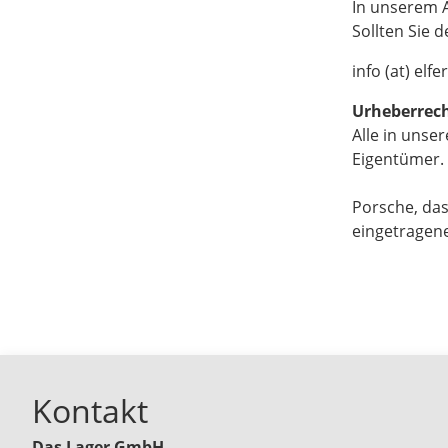
In unserem A
Sollten Sie 
info (at) elfe
Urheberrech
Alle in uns
Eigentümer. 
Porsche, das
eingetragene
Kontakt
Das Lager GmbH