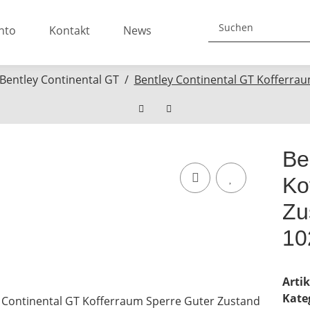
nto
Kontakt
News
Bentley Continental GT
Bentley Continental GT Kofferr
Be
Ko
Zu
10
Arti
Kate