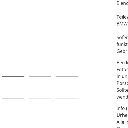
Blend
Teil
BMW
Sofer
funkt
Gebra
Bei d
Fotos
In un
Pors
Sollt
wende
info 
Urhe
Alle