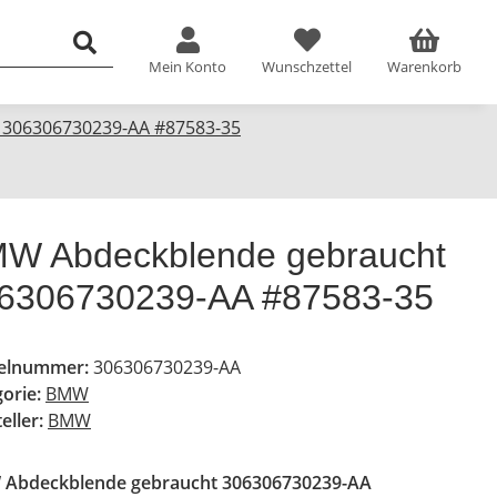
Mein Konto
Wunschzettel
Warenkorb
 306306730239-AA #87583-35
W Abdeckblende gebraucht
6306730239-AA #87583-35
kelnummer:
306306730239-AA
gorie:
BMW
eller:
BMW
Abdeckblende gebraucht 306306730239-AA