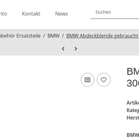
nto
Kontakt
News
ubehör Ersatzteile
BMW
BMW Abdeckblende gebraucht
BM
30
Arti
Kate
Herst
BMW 