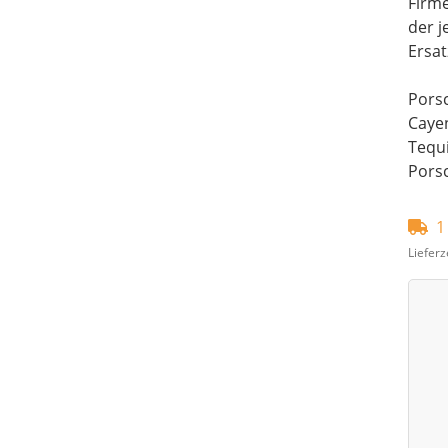
Firm
der j
Ersat
Porsc
Caye
Tequi
Pors
1
Lieferz