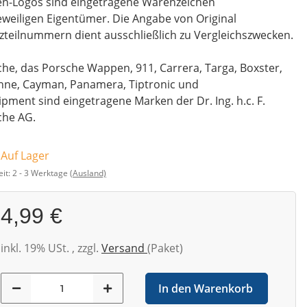
en-Logos sind eingetragene Warenzeichen
eweiligen Eigentümer. Die Angabe von Original
zteilnummern dient ausschließlich zu Vergleichszwecken.
he, das Porsche Wappen, 911, Carrera, Targa, Boxster,
nne, Cayman, Panamera, Tiptronic und
pment sind eingetragene Marken der Dr. Ing. h.c. F.
che AG.
 Auf Lager
eit:
2 - 3 Werktage
(Ausland)
4,99 €
inkl. 19% USt. , zzgl.
Versand
(Paket)
In den Warenkorb