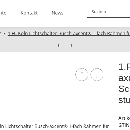
nto
Kontakt
News
g
1.FC Köln Lichtschalter Busch-axcent® 1-fach Rahmen fü
1.
ax
Sc
st
Arti
GTIN