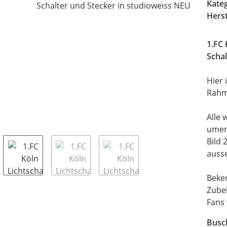
Kate
Herst
1.FC 
Scha
Hier 
Rahm
Alle 
umer
Bild 
auss
Beken
Zubeh
Fans 
Busc