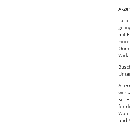
Akzen
Farbe
gelin
mit 
Einri
Orien
Wirk
Busch
Unte
Alter
werkz
Set B
für d
Wände
und M