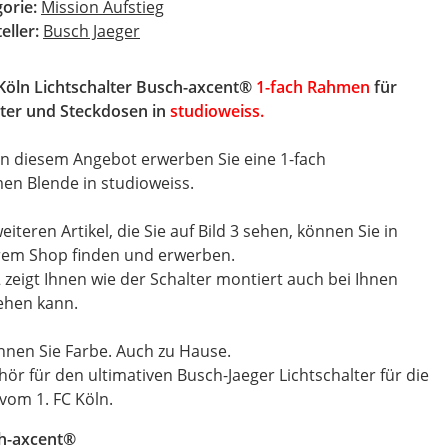
gorie:
Mission Aufstieg
eller:
Busch Jaeger
Köln Lichtschalter Busch-axcent®
1-fach Rahmen
für
lter und Steckdosen in
studiow
eiss
.
in diesem Angebot erwerben Sie eine 1-fach
en Blende in studioweiss.
weiteren Artikel, die Sie auf Bild 3 sehen, können Sie in
em Shop finden und erwerben.
2 zeigt Ihnen wie der Schalter montiert auch bei Ihnen
ehen kann.
nen Sie Farbe. Auch zu Hause.
ör für den ultimativen Busch-Jaeger Lichtschalter für die
vom 1. FC Köln.
h-axcent®