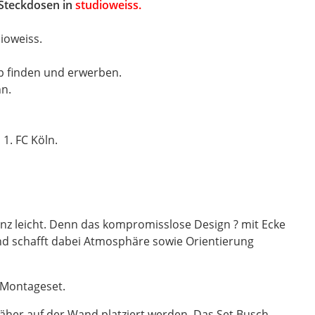
 Steckdosen in
studiow
eiss
.
ioweiss.
op finden und erwerben.
nn.
1. FC Köln.
anz leicht. Denn das kompromisslose Design ? mit Ecke
nd schafft dabei Atmosphäre sowie Orientierung
-Montageset.
äher auf der Wand platziert werden. Das Set Busch-