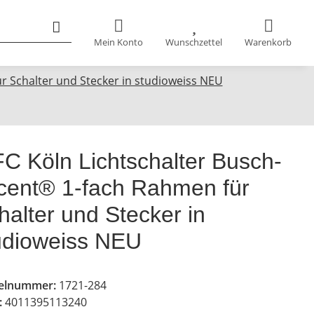
Mein Konto
Wunschzettel
Warenkorb
r Schalter und Stecker in studioweiss NEU
FC Köln Lichtschalter Busch-
cent® 1-fach Rahmen für
halter und Stecker in
udioweiss NEU
kelnummer:
1721-284
:
4011395113240