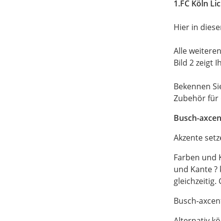
1.FC Köln Li
Hier in dies
Alle weitere
Bild 2 zeigt
Bekennen Sie
Zubehör für 
Busch-axce
Akzente setz
Farben und K
und Kante ?
gleichzeitig
Busch-axcent
Alternativ k