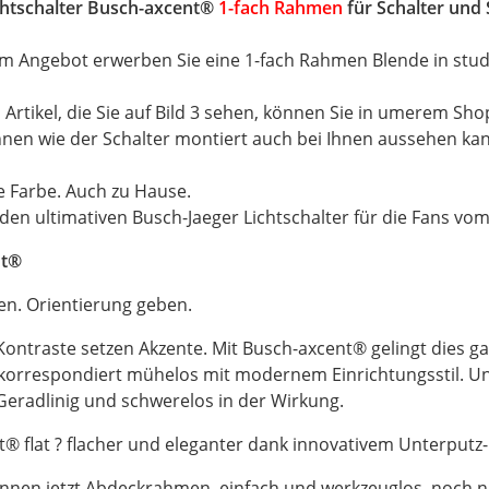
chtschalter Busch-axcent®
1-fach Rahmen
für Schalter und
em Angebot erwerben Sie eine 1-fach Rahmen Blende in stud
n Artikel, die Sie auf Bild 3 sehen, können Sie in umerem Sh
 Ihnen wie der Schalter montiert auch bei Ihnen aussehen ka
 Farbe. Auch zu Hause.
den ultimativen Busch-Jaeger Lichtschalter für die Fans vom 
nt®
en. Orientierung geben.
ontraste setzen Akzente. Mit Busch-axcent® gelingt dies g
 korrespondiert mühelos mit modernem Einrichtungsstil. U
. Geradlinig und schwerelos in der Wirkung.
® flat ? flacher und eleganter dank innovativem Unterputz
önnen jetzt Abdeckrahmen, einfach und werkzeuglos, noch n