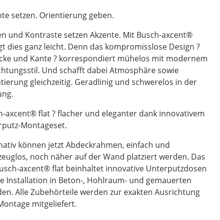
te setzen. Orientierung geben.
n und Kontraste setzen Akzente. Mit Busch-axcent®
gt dies ganz leicht. Denn das kompromisslose Design ?
Ecke und Kante ? korrespondiert mühelos mit modernem
chtungsstil. Und schafft dabei Atmosphäre sowie
tierung gleichzeitig. Geradlinig und schwerelos in der
ung.
-axcent® flat ? flacher und eleganter dank innovativem
rputz-Montageset.
nativ können jetzt Abdeckrahmen, einfach und
euglos, noch näher auf der Wand platziert werden. Das
usch-axcent® flat beinhaltet innovative Unterputzdosen
ie Installation in Beton-, Hohlraum- und gemauerten
n. Alle Zubehörteile werden zur exakten Ausrichtung
ontage mitgeliefert.