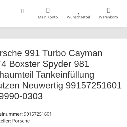
Mein Konto
Wunschzettel
Warenkorb
rsche 991 Turbo Cayman
4 Boxster Spyder 981
haumteil Tankeinfüllung
utzen Neuwertig 99157251601
9990-0303
kelnummer:
99157251601
eller:
Porsche