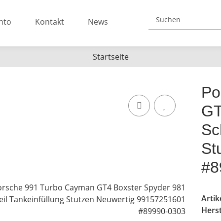
nto
Kontakt
News
Startseite
Po
GT
Sc
St
#8
Arti
Herst