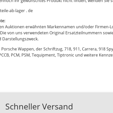
dennoch Ihr gewünschtes Produkt nicht finden, wenden Sie sic
rteile-ab-lager . de
te:
eren Auktionen erwähnten Markennamen und/oder Firmen-Lo
 Die von uns verwendeten Original Ersatzteilnummern sow
d Darstellungszweck.
 Porsche Wappen, der Schriftzug, 718, 911, Carrera, 918 S
PCCB, PCM, PSM, Tequipment, Tiptronic und weitere Kennzeic
Schneller Versand