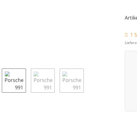
Artik
1 S
Lieferz